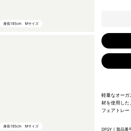
身長185cm Mサイズ
軽量なオーガ
材を使用した
フェアトレー
身長185cm Mサイズ
Deep Free
DFGY
| 製品番号