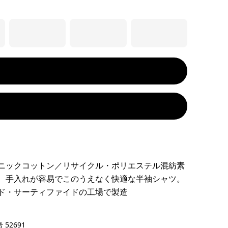
ニックコットン／リサイクル・ポリエステル混紡素
、手入れが容易でこのうえなく快適な半袖シャツ。
ド・サーティファイドの工場で製造
ze: Forge Grey
 52691