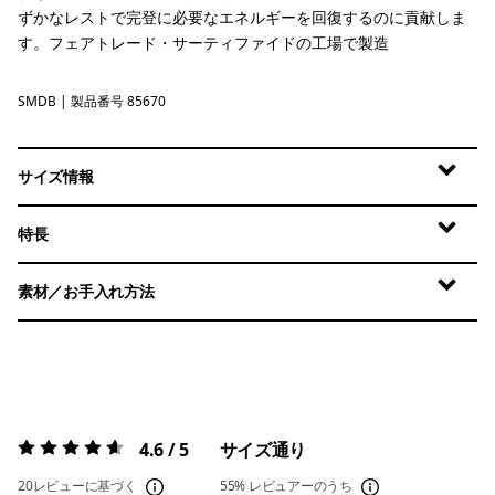
ずかなレストで完登に必要なエネルギーを回復するのに貢献しま
す。フェアトレード・サーティファイドの工場で製造
SMDB
Smolder Blue
| 製品番号 85670
サイズ情報
特長
素材／お手入れ方法
4.6 / 5
サイズ通り
評価:
4.6 / 5
20レビューに基づく
55%
レビュアーのうち