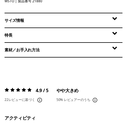
WSTO
Weathered Stone
| 製品番号 21880
サイズ情報
特長
素材／お手入れ方法
4.9 / 5
やや大きめ
評価:
4.9 / 5
22レビューに基づく
50%
レビュアーのうち
アクティビティ