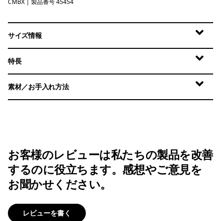
CMBX
Clement Blue - Light Clement Blue X-Dye
| 製品番号 45454
サイズ情報
特長
素材／お手入れ方法
お客様のレビューは私たちの製品を改善
するのに役立ちます。感想やご意見を
お聞かせください。
レビューを書く