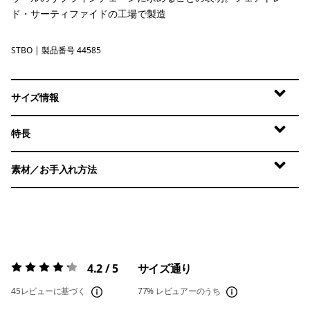
ド・サーティファイドの工場で製造
STBO
Strata Stripe: Bobcat Brown
| 製品番号 44585
サイズ情報
特長
素材／お手入れ方法
4.2 / 5
サイズ通り
評価:
4.2 / 5
45レビューに基づく
77%
レビュアーのうち