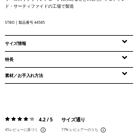
ド・サーティファイドの工場で製造
STBO
Strata Stripe: Bobcat Brown
| 製品番号 44585
サイズ情報
特長
素材／お手入れ方法
4.2 / 5
サイズ通り
評価:
4.2 / 5
45レビューに基づく
77%
レビュアーのうち