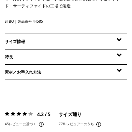
ド・サーティファイドの工場で製造
STBO
Strata Stripe: Bobcat Brown
| 製品番号 44585
サイズ情報
特長
素材／お手入れ方法
4.2 / 5
サイズ通り
評価:
4.2 / 5
45レビューに基づく
77%
レビュアーのうち