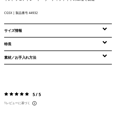
CGSX
Crisp Grey - Salt Grey X-Dye
| 製品番号 44932
サイズ情報
特長
素材／お手入れ方法
5 / 5
評価:
5 / 5
1レビューに基づく