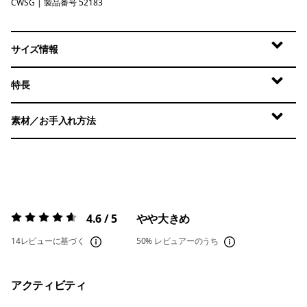
CWSG
Crossweave: Blue Sage
| 製品番号 52183
サイズ情報
特長
素材／お手入れ方法
4.6 / 5
やや大きめ
評価:
4.6 / 5
14レビューに基づく
50%
レビュアーのうち
アクティビティ