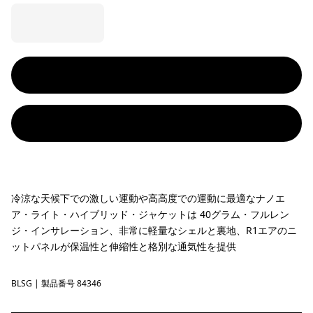
冷涼な天候下での激しい運動や高高度での運動に最適なナノエ
ア・ライト・ハイブリッド・ジャケットは 40グラム・フルレン
ジ・インサレーション、非常に軽量なシェルと裏地、R1エアのニ
ットパネルが保温性と伸縮性と格別な通気性を提供
BLSG
Blue Sage
| 製品番号 84346