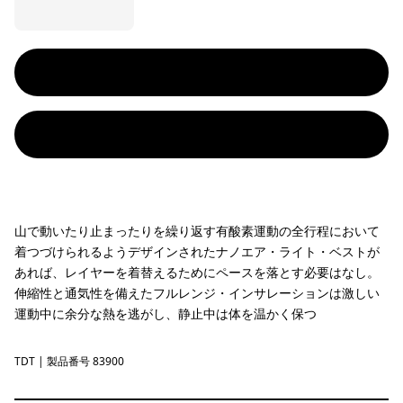
山で動いたり止まったりを繰り返す有酸素運動の全行程において
着つづけられるようデザインされたナノエア・ライト・ベストが
あれば、レイヤーを着替えるためにペースを落とす必要はなし。
伸縮性と通気性を備えたフルレンジ・インサレーションは激しい
運動中に余分な熱を逃がし、静止中は体を温かく保つ
TDT
Tidal Teal
| 製品番号 83900