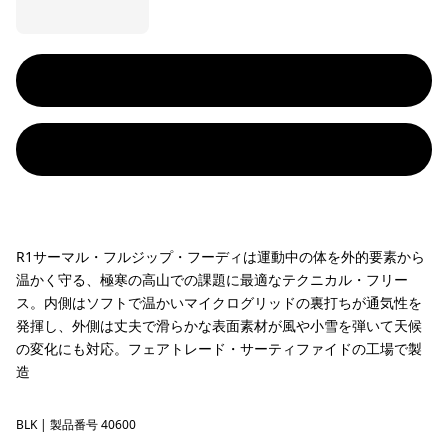
R1サーマル・フルジップ・フーディは運動中の体を外的要素から
温かく守る、極寒の高山での課題に最適なテクニカル・フリー
ス。内側はソフトで温かいマイクログリッドの裏打ちが通気性を
発揮し、外側は丈夫で滑らかな表面素材が風や小雪を弾いて天候
の変化にも対応。フェアトレード・サーティファイドの工場で製
造
BLK
Black
| 製品番号 40600