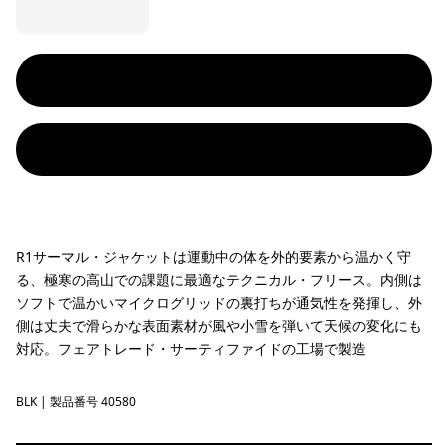
R1サーマル・ジャケットは運動中の体を外的要素から温かく守
る、極寒の高山での課題に最適なテクニカル・フリース。内側は
ソフトで温かいマイクログリッドの裏打ちが通気性を発揮し、外
側は丈夫で滑らかな表面素材が風や小雪を弾いて天候の変化にも
対応。フェアトレード・サーティファイドの工場で製造
BLK
Black
| 製品番号 40580