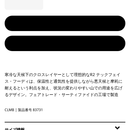
寒冷な天候下のクロスレイヤーとして理想的なR2 テックフェイ
ス・フーディは、保温性と通気性を提供しながら悪天候と摩耗に
耐えるという利点を加え、状況の変わりやすい山での用途を広げ
るデザイン。フェアトレード・サーティファイドの工場で製造
CLMB
Clement Blue
| 製品番号 83731
サイズ情報