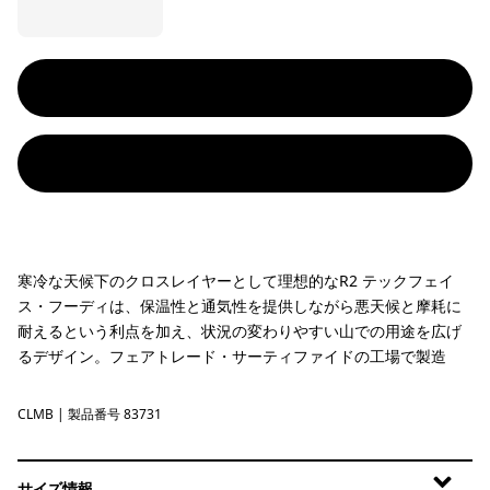
寒冷な天候下のクロスレイヤーとして理想的なR2 テックフェイ
ス・フーディは、保温性と通気性を提供しながら悪天候と摩耗に
耐えるという利点を加え、状況の変わりやすい山での用途を広げ
るデザイン。フェアトレード・サーティファイドの工場で製造
CLMB
Clement Blue
| 製品番号 83731
サイズ情報