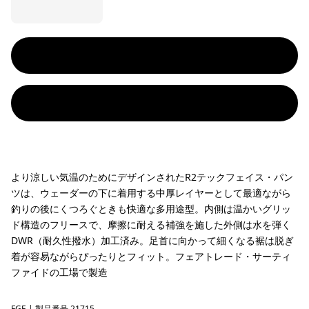
より涼しい気温のためにデザインされたR2テックフェイス・パン
ツは、ウェーダーの下に着用する中厚レイヤーとして最適ながら
釣りの後にくつろぐときも快適な多用途型。内側は温かいグリッ
ド構造のフリースで、摩擦に耐える補強を施した外側は水を弾く
DWR（耐久性撥水）加工済み。足首に向かって細くなる裾は脱ぎ
着が容易ながらぴったりとフィット。フェアトレード・サーティ
ファイドの工場で製造
FGE
| 製品番号 21715