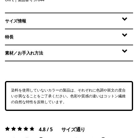
Orange Peel
サイズ情報
特長
素材／お手入れ方法
染料を使用していないカラーの製品は、それぞれに色調や斑文の度合
いが異なることをご了承ください。色彩や質感の違いはコットン繊維
の自然な特性を反映しています。
4.8 / 5
サイズ通り
評価:
4.8 / 5