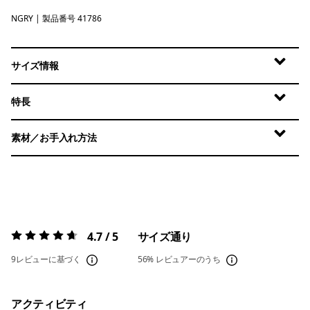
NGRY
Noble Grey
| 製品番号 41786
サイズ情報
特長
素材／お手入れ方法
4.7 / 5
サイズ通り
評価:
4.7 / 5
9レビューに基づく
56%
レビュアーのうち
アクティビティ