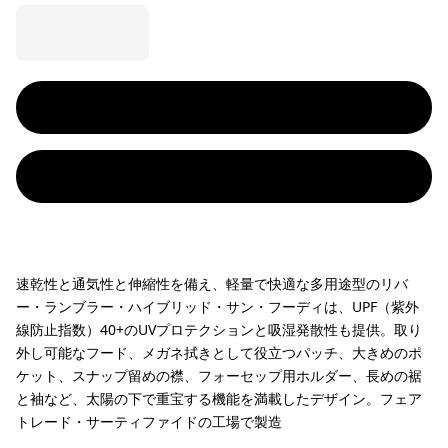
速乾性と通気性と伸縮性を備え、軽量で快適な多用途型のリバ
ー・ランブラー・ハイブリッド・サン・フーディは、UPF（紫外
線防止指数）40+のUVプロテクションと吸湿発散性も提供。取り
外し可能なフード、メガネ拭きとして役立つパッチ、大きめのポ
ケット、スナップ留めの襟、フォーセップ用ホルダー、長めの裾
と袖など、太陽の下で重宝する機能を満載したデザイン。フェア
トレード・サーティファイドの工場で製造