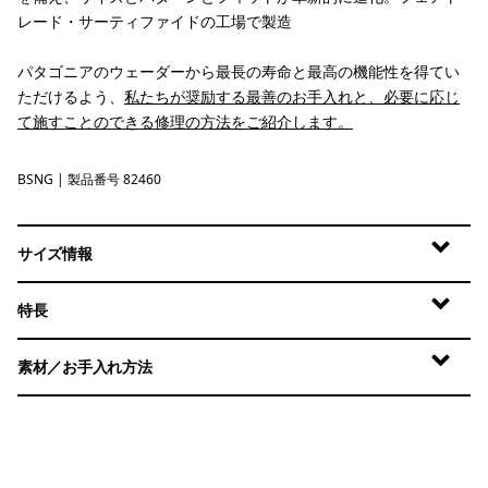
レード・サーティファイドの工場で製造
パタゴニアのウェーダーから最長の寿命と最高の機能性を得てい
ただけるよう、
私たちが奨励する最善のお手入れと、必要に応じ
て施すことのできる修理の方法をご紹介します。
BSNG
Basin Green
| 製品番号 82460
サイズ情報
特長
素材／お手入れ方法