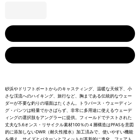
砂浜やドリフトボートからのキャスティング、温暖な天候下、小
さな渓流へのハイキング、旅行など、胸まである伝統的なウェー
ダーが不要な釣りの場面はたくさん。トラバース・ウェーディン
グ・パンツは軽量でかさばらず、非常に多用途に使えるウェーデ
ィングの選択肢をアングラーに提供。フィールドでテストされた
丈夫な5.6オンス・リサイクル素材100％の４層構造はPFASを意図
的に添加しないDWR（耐久性撥水）加工済みで、使いやすい機能
を備え、サイズとパターンとフィットが革新的に進化。フェアト