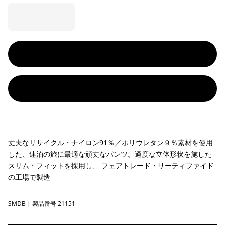
丈夫なリサイクル・ナイロン91％／ポリウレタン９％素材を使用
した、連泊の旅に最適な頑丈なパンツ。適度な立体形状を施した
スリム・フィットを採用し、 フェアトレード・サーティファイド
の工場で製造
SMDB
Smolder Blue
| 製品番号 21151