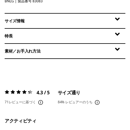
BNLG
Bundle Green
| 製品番号 83083
サイズ情報
特長
素材／お手入れ方法
4.3 / 5
サイズ通り
評価:
4.3 / 5
71レビューに基づく
84%
レビュアーのうち
アクティビティ