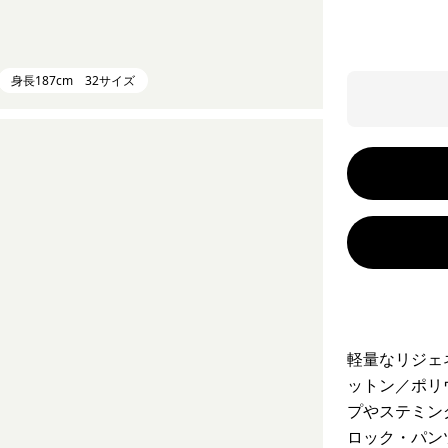
身長187cm 32サイズ
軽量なリジェ
ットン／ポリ
プやステミン
ロック・パン