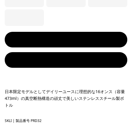
日本限定モデルとしてデイリーユースに理想的な16オンス（容量
473ml）の真空断熱構造の頑丈で美しいステンレススチール製ボ
トル
SKLI
73 Skyline: Ink Black
| 製品番号 PRD32