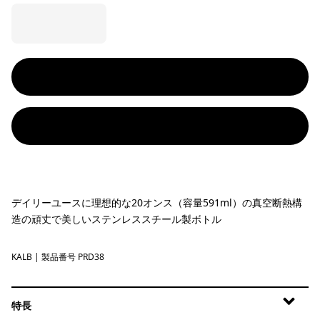
デイリーユースに理想的な20オンス（容量591ml）の真空断熱構
造の頑丈で美しいステンレススチール製ボトル
KALB
Kaleido: Black
| 製品番号 PRD38
特長