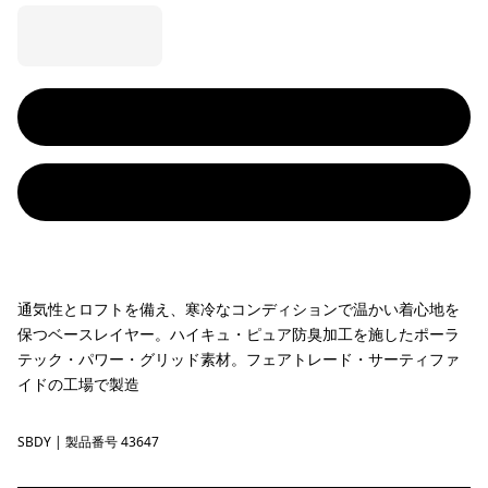
通気性とロフトを備え、寒冷なコンディションで温かい着心地を
保つベースレイヤー。ハイキュ・ピュア防臭加工を施したポーラ
テック・パワー・グリッド素材。フェアトレード・サーティファ
イドの工場で製造
SBDY
Seabird Grey
| 製品番号 43647