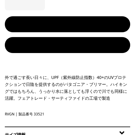
外で過ごす長い日々に、UPF（紫外線防止指数）40+のUVプロテ
クションで日陰を提供するのがパタゴニア・ブリマー。ハイキン
グではもちろん、うっかり水に落としても浮くので川でも同様に
活躍。フェアトレード・サーティファイドの工場で製造
RVGN
River Rock Green
| 製品番号 33521
サイズ情報