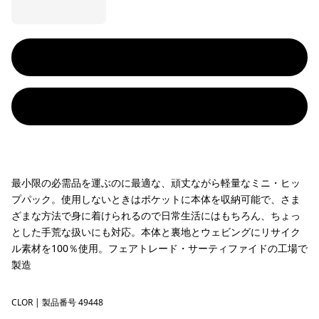
最小限の必需品を運ぶのに最適な、頑丈ながら軽量なミニ・ヒッ
プパック。使用しないときはポケットに本体を収納可能で、さま
ざまな方法で身に着けられるので日常生活にはもちろん、ちょっ
とした手荒な扱いにも対応。本体と裏地とウェビングにリサイク
ル素材を100％使用。フェアトレード・サーティファイドの工場で
製造
CLOR
Coal Orange
| 製品番号 49448