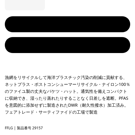
漁網をリサイクルして海洋プラスチック汚染の削減に貢献する、
ネットプラス・ポストコンシューマーリサイクル・ナイロン100％
のファイユ製の丈夫なバケツ・ハット。通気性を備えコンパクト
に収納でき、湿ったり蒸れたりすることなく日差しを遮断。PFAS
を意図的に添加せずに製造されたDWR（耐久性撥水）加工済み。
フェアトレード・サーティファイドの工場で製造
FFLG
Future Flowers: Honey Gold
| 製品番号 29157