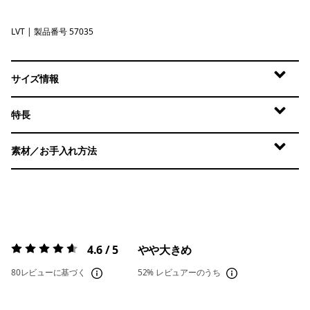
LVT
Light Violet
| 製品番号 57035
サイズ情報
特長
素材／お手入れ方法
4.6 / 5
やや大きめ
評価:
4.6 / 5
80レビューに基づく
52%
レビュアーのうち