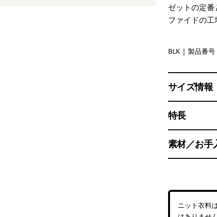
ゼットの定番
ファイドの工
Black
BLK
| 製品番号 
サイズ情報
特長
素材／お手
ニット衣料
はありませ