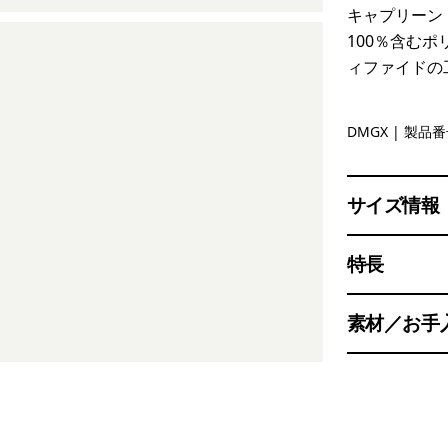
キャプリーン
100％含む
ィファイドの
Dried Man
DMGX
| 製品番号
サイズ情報
特長
素材／お手