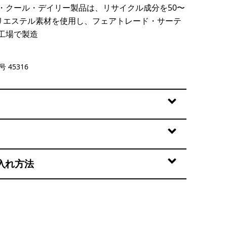
・クール・デイリー製品は、リサイクル成分を50〜
ポリエステル素材を使用し、フェアトレード・サーテ
工場で製造
go - Light Dried Mango X-Dye
 45316
入れ方法