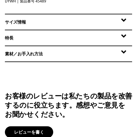
DYWH
Dyno White
| 製品番号 45489
サイズ情報
特長
素材／お手入れ方法
お客様のレビューは私たちの製品を改善
するのに役立ちます。感想やご意見を
お聞かせください。
レビューを書く