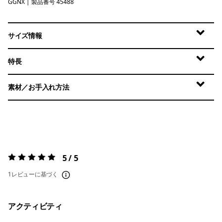
GGNX
Gumtree Green - Light Gumtree Green X-Dye
| 製品番号 45488
サイズ情報
特長
素材／お手入れ方法
5 / 5
評価:
5 / 5
1レビューに基づく
アクティビティ