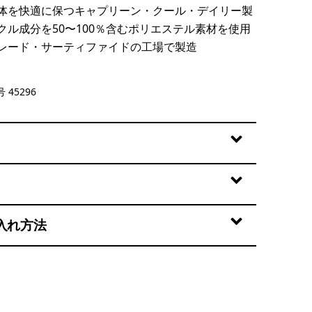
体を快適に保つキャプリーン・クール・デイリー製
クル成分を50〜100％含むポリエステル素材を使用
レード・サーティファイドの工場で製造
ue - Light Aquatic Blue X-Dye
 45296
入れ方法