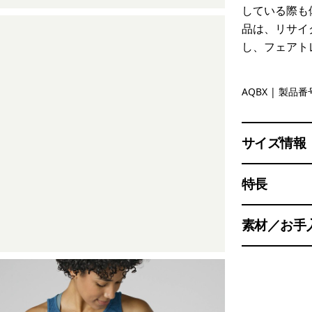
している際も
品は、リサイ
し、フェアト
Aquatic Bl
AQBX
| 製品番号
サイズ情報
特長
素材／お手