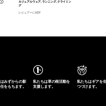
カジュアルウェア, ランニング, クライミン
グ
レビュアーに好評
ちはみずからの影
私たちは草の根活動を
私たちはギアを
責任をもちます。
支援します。
つづけます。
プリントを見る
アクティビズムを見る
Worn Wearを見る