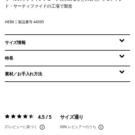
ド・サーティファイドの工場で製造
HEBK
Heritage Header: Black
| 製品番号 44595
サイズ情報
特長
素材／お手入れ方法
4.5 / 5
サイズ通り
評価:
4.5 / 5
21レビューに基づく
88%
レビュアーのうち