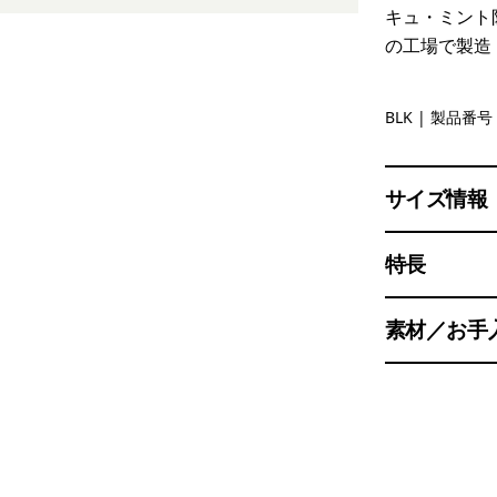
キュ・ミント
の工場で製造
Black
BLK
| 製品番号 
サイズ情報
特長
素材／お手