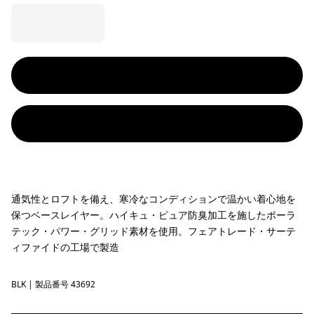
通気性とロフトを備え、寒冷なコンディションで温かい着心地を
保つベースレイヤー。ハイキュ・ピュア防臭加工を施したポーラ
テック・パワー・グリッド素材を使用。フェアトレード・サーテ
ィファイドの工場で製造
BLK
Black
| 製品番号 43692