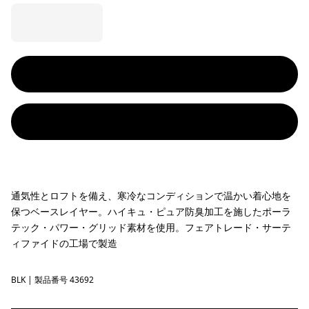
通気性とロフトを備え、寒冷なコンディションで温かい着心地を
保つベースレイヤー。ハイキュ・ピュア防臭加工を施したポーラ
テック・パワー・グリッド素材を使用。フェアトレード・サーテ
ィファイドの工場で製造
BLK
Black
| 製品番号 43692