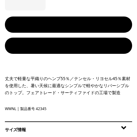
丈夫で軽量な平織りのヘンプ55％／テンセル・リヨセル45％素材
を使用した、暑い天候に最適なシンプルで軽やかなリバーシブル
のトップ。フェアトレード・サーティファイドの工場で製造
WWNL
Whole Weave: Natural
| 製品番号 42345
サイズ情報