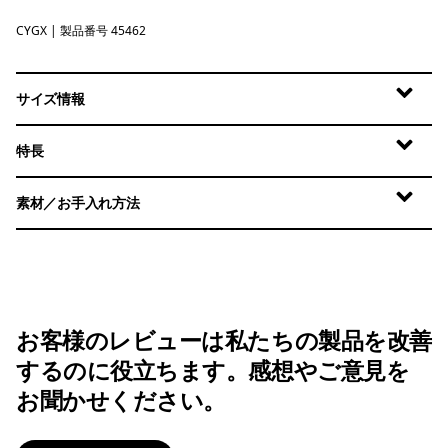
CYGX
Canopy Green - Light Canopy Green X-Dye
| 製品番号 45462
サイズ情報
特長
素材／お手入れ方法
お客様のレビューは私たちの製品を改善
するのに役立ちます。感想やご意見を
お聞かせください。