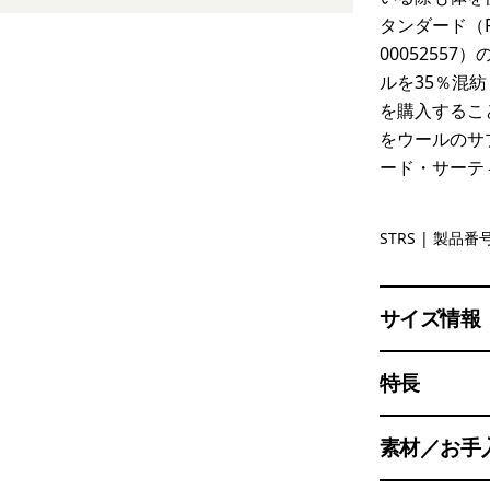
タンダード（RW
0005255
ルを35％混
を購入するこ
をウールのサ
ード・サーテ
Strata Str
STRS
| 製品番号
サイズ情報
特長
素材／お手