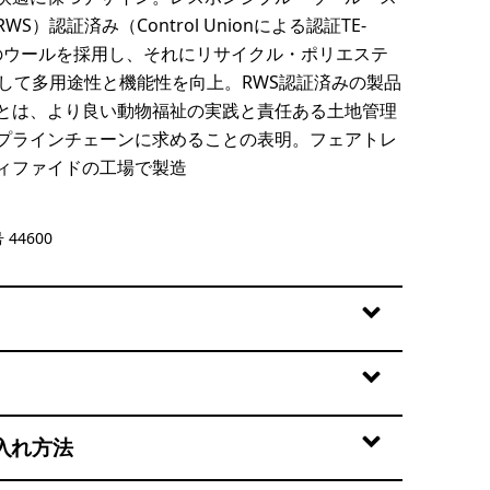
S）認証済み（Control Unionによる認証TE-
7）のウールを採用し、それにリサイクル・ポリエステ
紡して多用途性と機能性を向上。RWS認証済みの製品
とは、より良い動物福祉の実践と責任ある土地管理
プラインチェーンに求めることの表明。フェアトレ
ィファイドの工場で製造
ipe: Shore Blue
 44600
入れ方法