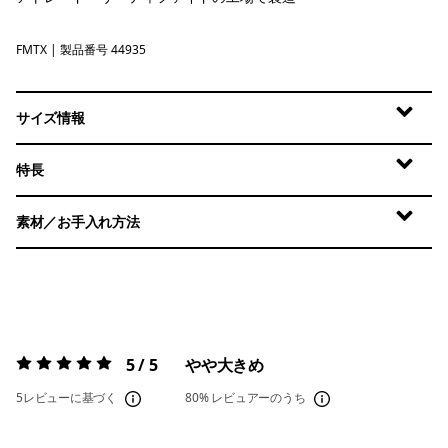
FMTX
Fuzzy Mauve - Moonrise Taupe X-Dye
| 製品番号 44935
サイズ情報
特長
素材／お手入れ方法
5 / 5
やや大きめ
評価:
5 / 5
5レビューに基づく
80%
レビュアーのうち