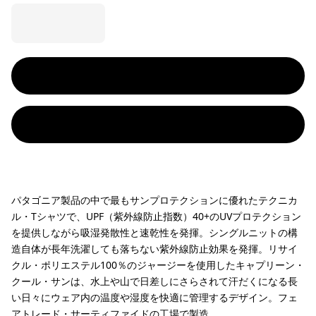
パタゴニア製品の中で最もサンプロテクションに優れたテクニカ
ル・Tシャツで、UPF（紫外線防止指数）40+のUVプロテクション
を提供しながら吸湿発散性と速乾性を発揮。シングルニットの構
造自体が長年洗濯しても落ちない紫外線防止効果を発揮。リサイ
クル・ポリエステル100％のジャージーを使用したキャプリーン・
クール・サンは、水上や山で日差しにさらされて汗だくになる長
い日々にウェア内の温度や湿度を快適に管理するデザイン。フェ
アトレード・サーティファイドの工場で製造