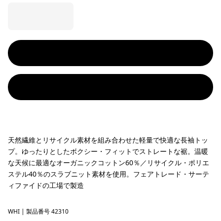
天然繊維とリサイクル素材を組み合わせた軽量で快適な長袖トッ
プ。ゆったりとしたボクシー・フィットでストレートな裾。温暖
な天候に最適なオーガニックコットン60％／リサイクル・ポリエ
ステル40％のスラブニット素材を使用。フェアトレード・サーテ
ィファイドの工場で製造
WHI
White
| 製品番号 42310