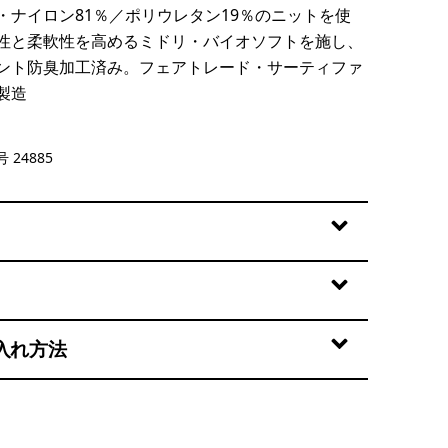
・ナイロン81％／ポリウレタン19％のニットを使
性と柔軟性を高めるミドリ・バイオソフトを施し、
ント防臭加工済み。フェアトレード・サーティファ
製造
Taupe
 24885
入れ方法