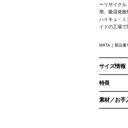
ーリサイクル
用。吸湿発散
ハイキュ・ミ
イドの工場で
Moonrise 
MRTA
| 製品番号
サイズ情報
特長
素材／お手