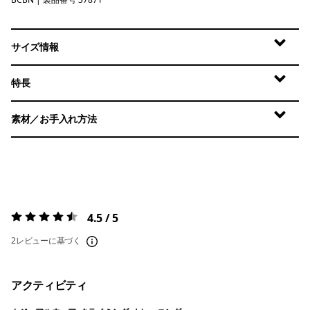
Bobcat Brown
サイズ情報
特長
素材／お手入れ方法
4.5 / 5
評価:
4.5 / 5
2レビューに基づく
アクティビティ