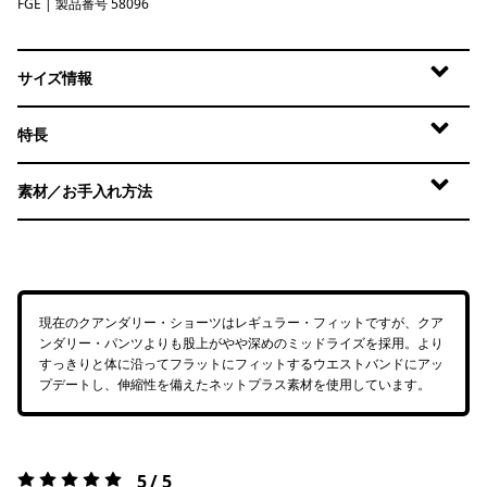
FGE
Forge Grey
| 製品番号 58096
サイズ情報
特長
素材／お手入れ方法
現在のクアンダリー・ショーツはレギュラー・フィットですが、クア
ンダリー・パンツよりも股上がやや深めのミッドライズを採用。より
すっきりと体に沿ってフラットにフィットするウエストバンドにアッ
プデートし、伸縮性を備えたネットプラス素材を使用しています。
5 / 5
評価:
5 / 5