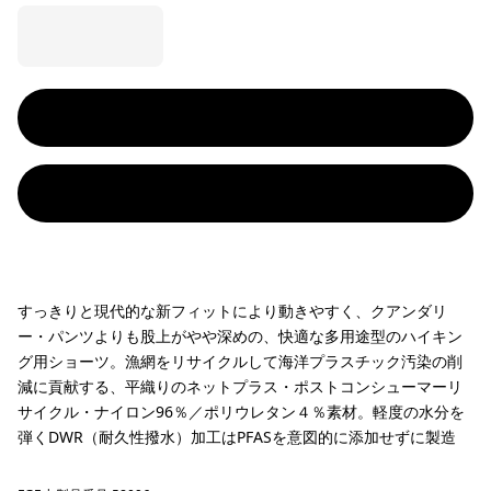
すっきりと現代的な新フィットにより動きやすく、クアンダリ
ー・パンツよりも股上がやや深めの、快適な多用途型のハイキン
グ用ショーツ。漁網をリサイクルして海洋プラスチック汚染の削
減に貢献する、平織りのネットプラス・ポストコンシューマーリ
サイクル・ナイロン96％／ポリウレタン４％素材。軽度の水分を
弾くDWR（耐久性撥水）加工はPFASを意図的に添加せずに製造