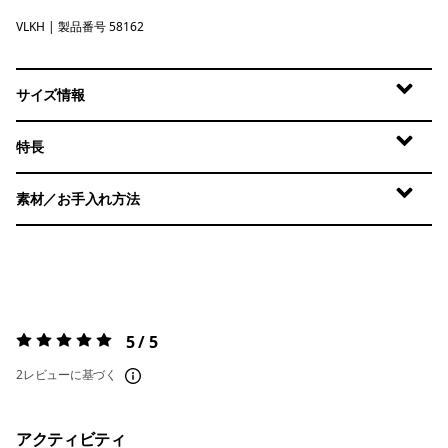
VLKH
Valley Khaki
| 製品番号 58162
サイズ情報
特長
素材／お手入れ方法
5 / 5
評価:
5 / 5
2レビューに基づく
アクティビティ