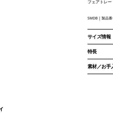
フェアトレー
Smolder B
SMDB
| 製品番号
サイズ情報
特長
素材／お手
ィ