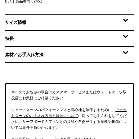
BLK
Black
| 製品番号 89452
サイズ情報
特長
素材／お手入れ方法
サイズでお悩みの場合は
カスタマーサービス
または
ウェットスーツ取
扱店
にお気軽にご相談ください
ウェットスーツのパフォーマンスと着心地を確保するために、
ウェッ
トスーツのお手入れ方法と修理について
に従ってお手入れをしてくだ
さい。サーフボードのフィンとの接触や自然発生する摩耗や損傷につ
いては責任を負いかねます。