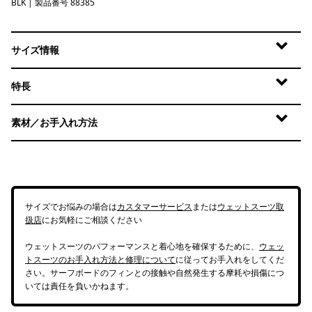
BLK
Black
| 製品番号 88385
サイズ情報
特長
素材／お手入れ方法
サイズでお悩みの場合は
カスタマーサービス
または
ウェットスーツ取
扱店
にお気軽にご相談ください
ウェットスーツのパフォーマンスと着心地を確保するために、
ウェッ
トスーツのお手入れ方法と修理について
に従ってお手入れをしてくだ
さい。サーフボードのフィンとの接触や自然発生する摩耗や損傷につ
いては責任を負いかねます。